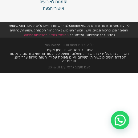
הזמנות לאירועים
אישורי הגעה
לידיעתך, אתר זה עושה שימוש בקובצי Cookies לצורך שיפור חוויית הגלישה, ניתוח נתוני שימוש,
והתאמת תוכן ופרסומות באופן אישי. המשך השימוש באתר מהווה הסכמה לשימוש זה, בהתאם
למדיניות הפרטיות שלנו. למידע נוסף,
ניתן לעיין במדיניות הפרטיות המלאה.
כל הזכויות שמורות ל-’my invite’
אתר זה משתמש ברישיון אקו״ם
השירות ניתן על ידי נותן שירות תשלום הפועל לפי פטור מרישוי בהתאם לתקנות
הסדרת העיסוק בשירותי תשלום, ואינו מפוקח על ידי רשות ניירות ערך לעניין
שירות זה
נעם מעצב גרפי :UX & UI By