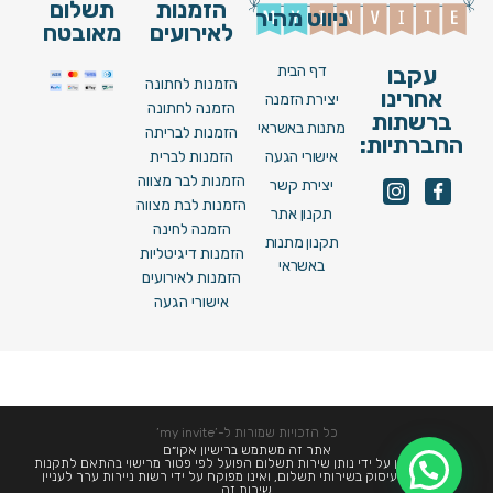
הזמנות
תשלום
ניווט מהיר
לאירועים
מאובטח
דף הבית
עקבו
הזמנות לחתונה
אחרינו
יצירת הזמנה
הזמנה לחתונה
ברשתות
מתנות באשראי
הזמנות לבריתה
החברתיות:
אישורי הגעה
הזמנות לברית
הזמנות לבר מצווה
יצירת קשר
הזמנות לבת מצווה
תקנון אתר
הזמנה לחינה
תקנון מתנות
הזמנות דיגיטליות
באשראי
הזמנות לאירועים
אישורי הגעה
כל הזכויות שמורות ל-’my invite’
אתר זה משתמש ברישיון אקו״ם
השירות ניתן על ידי נותן שירות תשלום הפועל לפי פטור מרישוי בהתאם לתקנות
הסדרת העיסוק בשירותי תשלום, ואינו מפוקח על ידי רשות ניירות ערך לעניין
שירות זה
לידיעתך, אתר זה עושה שימוש בקובצי Cookies לצורך שיפור חוויית הגלישה, ניתוח נתוני שימוש,