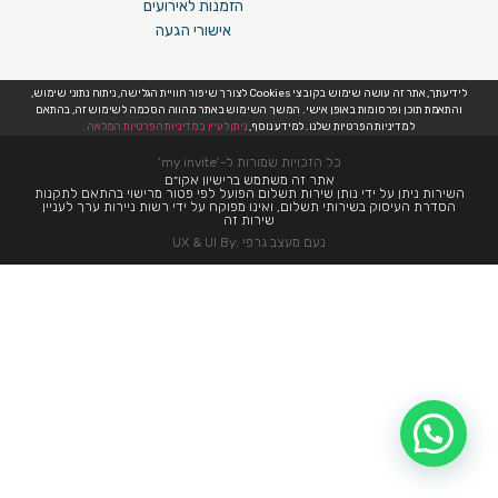
הזמנות לאירועים
אישורי הגעה
לידיעתך, אתר זה עושה שימוש בקובצי Cookies לצורך שיפור חוויית הגלישה, ניתוח נתוני שימוש,
והתאמת תוכן ופרסומות באופן אישי. המשך השימוש באתר מהווה הסכמה לשימוש זה, בהתאם
למדיניות הפרטיות שלנו. למידע נוסף,
ניתן לעיין במדיניות הפרטיות המלאה.
כל הזכויות שמורות ל-’my invite’
אתר זה משתמש ברישיון אקו״ם
השירות ניתן על ידי נותן שירות תשלום הפועל לפי פטור מרישוי בהתאם לתקנות
הסדרת העיסוק בשירותי תשלום, ואינו מפוקח על ידי רשות ניירות ערך לעניין
שירות זה
נעם מעצב גרפי :UX & UI By