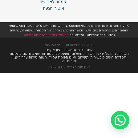
הזמנות לאירועים
אישורי הגעה
לידיעתך, אתר זה עושה שימוש בקובצי Cookies לצורך שיפור חוויית הגלישה, ניתוח נתוני שימוש,
והתאמת תוכן ופרסומות באופן אישי. המשך השימוש באתר מהווה הסכמה לשימוש זה, בהתאם
למדיניות הפרטיות שלנו. למידע נוסף,
ניתן לעיין במדיניות הפרטיות המלאה.
כל הזכויות שמורות ל-’my invite’
אתר זה משתמש ברישיון אקו״ם
השירות ניתן על ידי נותן שירות תשלום הפועל לפי פטור מרישוי בהתאם לתקנות
הסדרת העיסוק בשירותי תשלום, ואינו מפוקח על ידי רשות ניירות ערך לעניין
שירות זה
נעם מעצב גרפי :UX & UI By