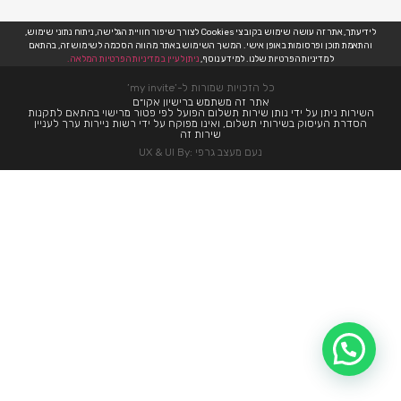
לידיעתך, אתר זה עושה שימוש בקובצי Cookies לצורך שיפור חוויית הגלישה, ניתוח נתוני שימוש,
והתאמת תוכן ופרסומות באופן אישי. המשך השימוש באתר מהווה הסכמה לשימוש זה, בהתאם
למדיניות הפרטיות שלנו. למידע נוסף,
ניתן לעיין במדיניות הפרטיות המלאה.
כל הזכויות שמורות ל-’my invite’
אתר זה משתמש ברישיון אקו״ם
השירות ניתן על ידי נותן שירות תשלום הפועל לפי פטור מרישוי בהתאם לתקנות
הסדרת העיסוק בשירותי תשלום, ואינו מפוקח על ידי רשות ניירות ערך לעניין
שירות זה
נעם מעצב גרפי :UX & UI By