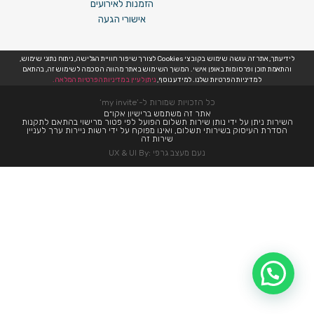
הזמנות לאירועים
אישורי הגעה
לידיעתך, אתר זה עושה שימוש בקובצי Cookies לצורך שיפור חוויית הגלישה, ניתוח נתוני שימוש,
והתאמת תוכן ופרסומות באופן אישי. המשך השימוש באתר מהווה הסכמה לשימוש זה, בהתאם
למדיניות הפרטיות שלנו. למידע נוסף,
ניתן לעיין במדיניות הפרטיות המלאה.
כל הזכויות שמורות ל-’my invite’
אתר זה משתמש ברישיון אקו״ם
השירות ניתן על ידי נותן שירות תשלום הפועל לפי פטור מרישוי בהתאם לתקנות
הסדרת העיסוק בשירותי תשלום, ואינו מפוקח על ידי רשות ניירות ערך לעניין
שירות זה
נעם מעצב גרפי :UX & UI By