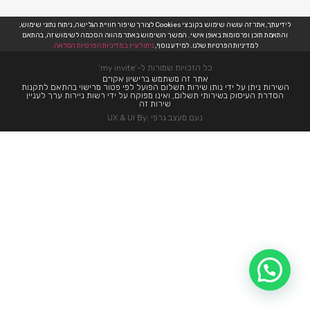
לידיעתך, אתר זה עושה שימוש בקובצי Cookies לצורך שיפור חוויית הגלישה, ניתוח נתוני שימוש,
והתאמת תוכן ופרסומות באופן אישי. המשך השימוש באתר מהווה הסכמה לשימוש זה, בהתאם
למדיניות הפרטיות שלנו. למידע נוסף,
ניתן לעיין במדיניות הפרטיות המלאה.
כל הזכויות שמורות ל-’my invite’
אתר זה משתמש ברישיון אקו״ם
השירות ניתן על ידי נותן שירות תשלום הפועל לפי פטור מרישוי בהתאם לתקנות
הסדרת העיסוק בשירותי תשלום, ואינו מפוקח על ידי רשות ניירות ערך לעניין
שירות זה
נעם מעצב גרפי :UX & UI By