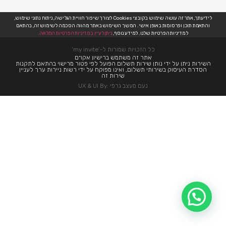
לידיעתך, אתר זה עושה שימוש בקובצי Cookies לצורך שיפור חוויית הגלישה, ניתוח נתוני שימוש,
והתאמת תוכן ופרסומות באופן אישי. המשך השימוש באתר מהווה הסכמה לשימוש זה, בהתאם
למדיניות הפרטיות שלנו. למידע נוסף,
ניתן לעיין במדיניות הפרטיות המלאה.
כל הזכויות שמורות ל-’my invite’
אתר זה משתמש ברישיון אקו״ם
השירות ניתן על ידי נותן שירות תשלום הפועל לפי פטור מרישוי בהתאם לתקנות
הסדרת העיסוק בשירותי תשלום, ואינו מפוקח על ידי רשות ניירות ערך לעניין
שירות זה
נעם מעצב גרפי :UX & UI By