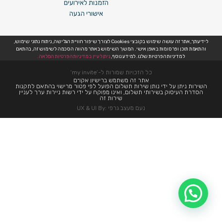
הזמנות לאירועים
אישורי הגעה
לידיעתך, אתר זה עושה שימוש בקובצי Cookies לצורך שיפור חוויית הגלישה, ניתוח נתוני שימוש,
והתאמת תוכן ופרסומות באופן אישי. המשך השימוש באתר מהווה הסכמה לשימוש זה, בהתאם
למדיניות הפרטיות שלנו. למידע נוסף,
ניתן לעיין במדיניות הפרטיות המלאה.
כל הזכויות שמורות ל-’my invite’
אתר זה משתמש ברישיון אקו״ם
השירות ניתן על ידי נותן שירות תשלום הפועל לפי פטור מרישוי בהתאם לתקנות
הסדרת העיסוק בשירותי תשלום, ואינו מפוקח על ידי רשות ניירות ערך לעניין
שירות זה
נעם מעצב גרפי :UX & UI By