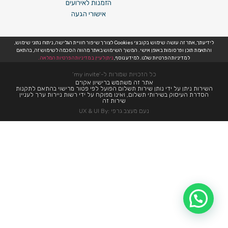
הזמנות לאירועים
אישורי הגעה
לידיעתך, אתר זה עושה שימוש בקובצי Cookies לצורך שיפור חוויית הגלישה, ניתוח נתוני שימוש,
והתאמת תוכן ופרסומות באופן אישי. המשך השימוש באתר מהווה הסכמה לשימוש זה, בהתאם
למדיניות הפרטיות שלנו. למידע נוסף,
ניתן לעיין במדיניות הפרטיות המלאה.
כל הזכויות שמורות ל-’my invite’
אתר זה משתמש ברישיון אקו״ם
השירות ניתן על ידי נותן שירות תשלום הפועל לפי פטור מרישוי בהתאם לתקנות
הסדרת העיסוק בשירותי תשלום, ואינו מפוקח על ידי רשות ניירות ערך לעניין
שירות זה
נעם מעצב גרפי :UX & UI By