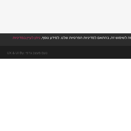
ניתן לעיין במדיניות
נעם מעצב גרפי :UX & UI By