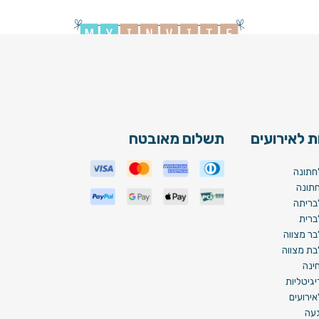
Brit
 לאירועים
תשלום מאובטח
חתונה
תונה
בריתה
ברית
בר מצווה
בת מצווה
ינה
גיטליות
ירועים
געה