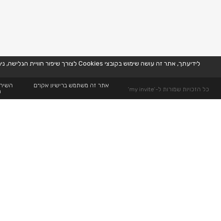
לידיעתך, אתר זה עושה שימוש בקובצי Cookies לצורך שיפור חוויית הגלישה, ניתוח נתוני שימוש, והתאמת תוכן ופרסומות באופן אישי. המשך השימוש באתר מהווה הסכמה לשימוש זה, בהתאם למדיניות הפרטיות שלנו. למידע נוסף,
אתר זה משתמש ברישיון אקו״ם
השירו
כל הזכויות שמורות ל-’my invite’
ה