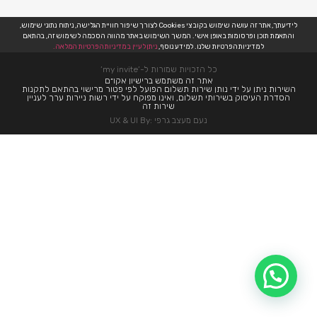
לידיעתך, אתר זה עושה שימוש בקובצי Cookies לצורך שיפור חוויית הגלישה, ניתוח נתוני שימוש,
והתאמת תוכן ופרסומות באופן אישי. המשך השימוש באתר מהווה הסכמה לשימוש זה, בהתאם
למדיניות הפרטיות שלנו. למידע נוסף,
ניתן לעיין במדיניות הפרטיות המלאה.
כל הזכויות שמורות ל-’my invite’
אתר זה משתמש ברישיון אקו״ם
השירות ניתן על ידי נותן שירות תשלום הפועל לפי פטור מרישוי בהתאם לתקנות
הסדרת העיסוק בשירותי תשלום, ואינו מפוקח על ידי רשות ניירות ערך לעניין
שירות זה
נעם מעצב גרפי :UX & UI By