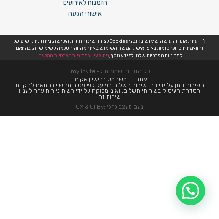
הזמנות לאירועים
אישורי הגעה
לידיעתך, אתר זה עושה שימוש בקובצי Cookies לצורך שיפור חוויית הגלישה, ניתוח נתוני שימוש,
והתאמת תוכן ופרסומות באופן אישי. המשך השימוש באתר מהווה הסכמה לשימוש זה, בהתאם
למדיניות הפרטיות שלנו. למידע נוסף,
ניתן לעיין במדיניות הפרטיות המלאה.
כל הזכויות שמורות ל-’my invite’
אתר זה משתמש ברישיון אקו״ם
השירות ניתן על ידי נותן שירות תשלום הפועל לפי פטור מרישוי בהתאם לתקנות
הסדרת העיסוק בשירותי תשלום, ואינו מפוקח על ידי רשות ניירות ערך לעניין
שירות זה
נעם מעצב גרפי :UX & UI By