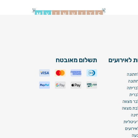
Bat Mi
 לאירועים
תשלום מאובטח
חתונה
תונה
בריתה
ברית
בר מצווה
בת מצווה
ינה
גיטליות
ירועים
געה