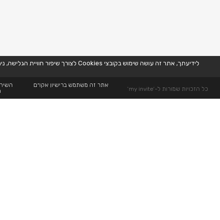
לידיעתך, אתר זה עושה שימוש בקובצי Cookies לצורך שיפור חוויית הגלישה, ניתוח נתוני שימוש, והתאמת תוכן ופרסומות באופן אישי. המשך השימוש באתר מהווה הסכמה לשימוש זה, בהתאם למדיניות הפרטיות שלנו. למידע נוסף,
אתר זה משתמש ברישיון אקו״ם
השירו
כל הזכויות שמורות ל-’my invite’
ה