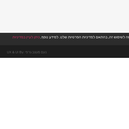
ניתן לעיין במדיניות
נעם מעצב גרפי :UX & UI By