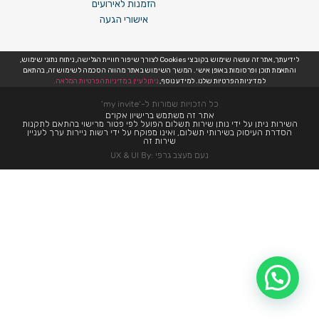
הזמנות לאירועים
אישורי הגעה
לידיעתך, אתר זה עושה שימוש בקובצי Cookies לצורך שיפור חוויית הגלישה, ניתוח נתוני שימוש,
והתאמת תוכן ופרסומות באופן אישי. המשך השימוש באתר מהווה הסכמה לשימוש זה, בהתאם
למדיניות הפרטיות שלנו. למידע נוסף,
ניתן לעיין במדיניות הפרטיות המלאה.
כל הזכויות שמורות ל-’my invite’
אתר זה משתמש ברישיון אקו״ם
השירות ניתן על ידי נותן שירות תשלום הפועל לפי פטור מרישוי בהתאם לתקנות
הסדרת העיסוק בשירותי תשלום, ואינו מפוקח על ידי רשות ניירות ערך לעניין
שירות זה
נעם מעצב גרפי :UX & UI By