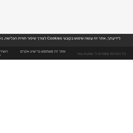
לידיעתך, אתר זה עושה שימוש בקובצי Cookies לצורך שיפור חוויית הגלישה, ניתוח נתוני שימוש, והתאמת תוכן ופרסומות באופן אישי. המשך השימוש באתר מהווה הסכמה לשימוש זה, בהתאם למדיניות הפרטיות שלנו. למידע נוסף,
אתר זה משתמש ברישיון אקו״ם
השירו
כל הזכויות שמורות ל-’my invite’
ה