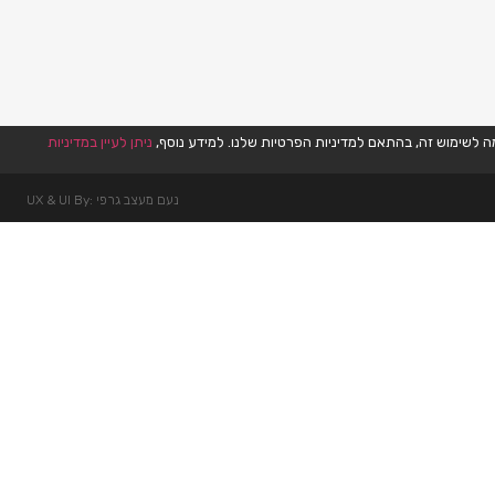
ניתן לעיין במדיניות
נעם מעצב גרפי :UX & UI By