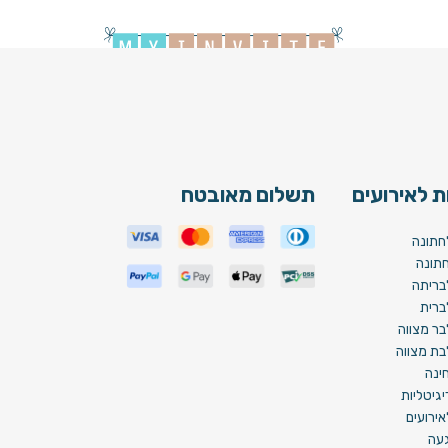
Bar Mi
 לאירועים
תשלום מאובטח
חתונה
תונה
בריתה
ברית
בר מצווה
בת מצווה
ינה
גיטליות
ירועים
געה