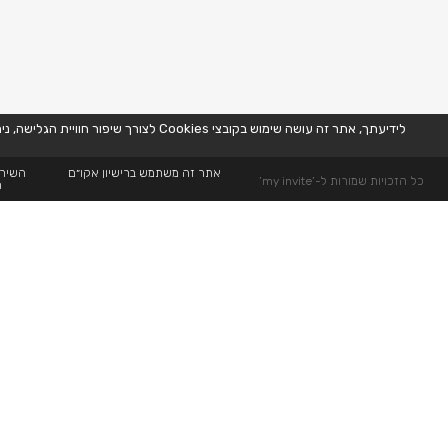
לידיעתך, אתר זה עושה שימוש בקובצי Cookies לצורך שיפור חוויית הגלישה, ניתוח נתוני שימוש, והתאמת תוכן ופרסומות באופן אישי. המשך השימוש באתר מהווה הסכמה לשימוש זה, בהתאם למדיניות הפרטיות שלנו. למידע נוסף,
אתר זה משתמש ברישיון אקו״ם
השירו
כל הזכויות שמורות ל-’my invite’
ה