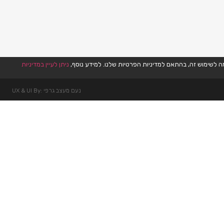
ניתן לעיין במדיניות
נעם מעצב גרפי :UX & UI By