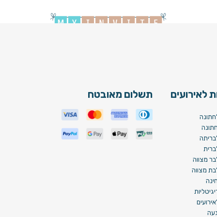
Wedd
 לאירועים
תשלום מאובטח
חתונה
תונה
בריתה
ברית
בר מצווה
בת מצווה
ינה
גיטליות
ירועים
געה