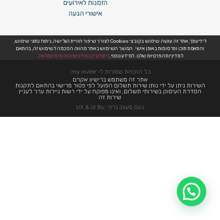
הזמנות לאירועים
אישורי הגעה
לידיעתך, אתר זה עושה שימוש בקובצי Cookies לצורך שיפור חוויית הגלישה, ניתוח נתוני שימוש,
והתאמת תוכן ופרסומות באופן אישי. המשך השימוש באתר מהווה הסכמה לשימוש זה, בהתאם
למדיניות הפרטיות שלנו. למידע נוסף,
ניתן לעיין במדיניות הפרטיות המלאה.
כל הזכויות שמורות ל-’my invite’
אתר זה משתמש ברישיון אקו״ם
השירות ניתן על ידי נותן שירות תשלום הפועל לפי פטור מרישוי בהתאם לתקנות
הסדרת העיסוק בשירותי תשלום, ואינו מפוקח על ידי רשות ניירות ערך לעניין
שירות זה
נעם מעצב גרפי :UX & UI By