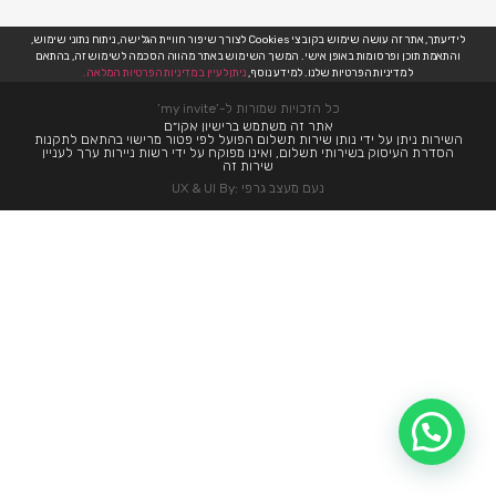
לידיעתך, אתר זה עושה שימוש בקובצי Cookies לצורך שיפור חוויית הגלישה, ניתוח נתוני שימוש,
והתאמת תוכן ופרסומות באופן אישי. המשך השימוש באתר מהווה הסכמה לשימוש זה, בהתאם
למדיניות הפרטיות שלנו. למידע נוסף,
ניתן לעיין במדיניות הפרטיות המלאה.
כל הזכויות שמורות ל-’my invite’
אתר זה משתמש ברישיון אקו״ם
השירות ניתן על ידי נותן שירות תשלום הפועל לפי פטור מרישוי בהתאם לתקנות
הסדרת העיסוק בשירותי תשלום, ואינו מפוקח על ידי רשות ניירות ערך לעניין
שירות זה
נעם מעצב גרפי :UX & UI By