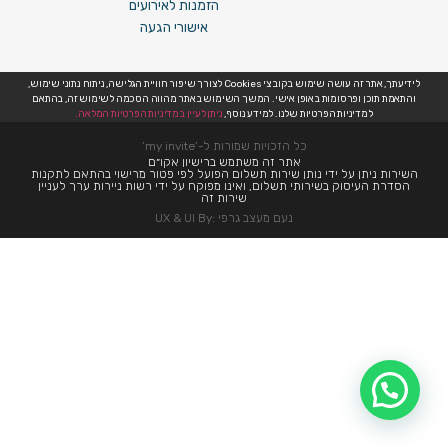
הזמנות לאירועים
אישורי הגעה
לידיעתך, אתר זה עושה שימוש בקובצי Cookies לצורך שיפור חוויית הגלישה, ניתוח נתוני שימוש,
והתאמת תוכן ופרסומות באופן אישי. המשך השימוש באתר מהווה הסכמה לשימוש זה, בהתאם
למדיניות הפרטיות שלנו. למידע נוסף,
ניתן לעיין במדיניות הפרטיות המלאה.
כל הזכויות שמורות ל-’my invite’
אתר זה משתמש ברישיון אקו״ם
השירות ניתן על ידי נותן שירות תשלום הפועל לפי פטור מרישוי בהתאם לתקנות
הסדרת העיסוק בשירותי תשלום, ואינו מפוקח על ידי רשות ניירות ערך לעניין
שירות זה
נעם מעצב גרפי :UX & UI By