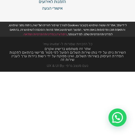
הזמנות לאירועים
אישורי הגעה
לידיעתך, אתר זה עושה שימוש בקובצי Cookies לצורך שיפור חוויית הגלישה, ניתוח נתוני שימוש,
והתאמת תוכן ופרסומות באופן אישי. המשך השימוש באתר מהווה הסכמה לשימוש זה, בהתאם
למדיניות הפרטיות שלנו. למידע נוסף,
ניתן לעיין במדיניות הפרטיות המלאה.
כל הזכויות שמורות ל-’my invite’
אתר זה משתמש ברישיון אקו״ם
השירות ניתן על ידי נותן שירות תשלום הפועל לפי פטור מרישוי בהתאם לתקנות
הסדרת העיסוק בשירותי תשלום, ואינו מפוקח על ידי רשות ניירות ערך לעניין
שירות זה
נעם מעצב גרפי :UX & UI By