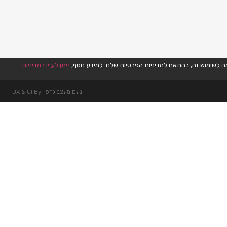
ניתן לעיין במדיניות
נעם מעצב גרפי :UX & UI By