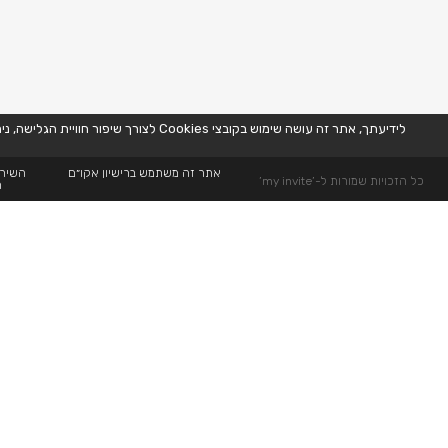
לידיעתך, אתר זה עושה שימוש בקובצי Cookies לצורך שיפור חוויית הגלישה, ניתוח נתוני שימוש, והתאמת תוכן ופרסומות באופן אישי. המשך השימוש באתר מהווה הסכמה לשימוש זה, בהתאם למדיניות הפרטיות שלנו. למידע נוסף,
אתר זה משתמש ברישיון אקו״ם
השירו
כל הזכויות שמורות ל-’my invite’
ה