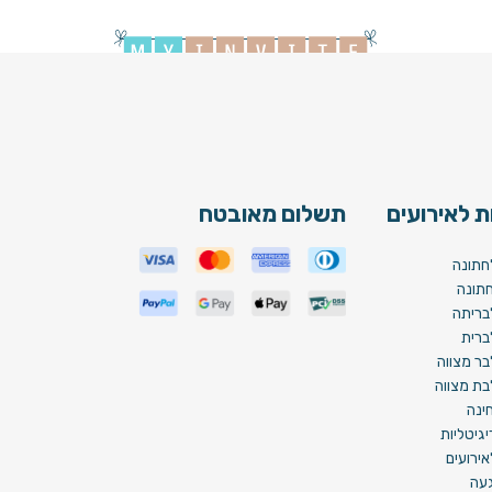
 לאירועים
תשלום מאובטח
חתונה
תונה
בריתה
ברית
בר מצווה
בת מצווה
ינה
גיטליות
ירועים
געה