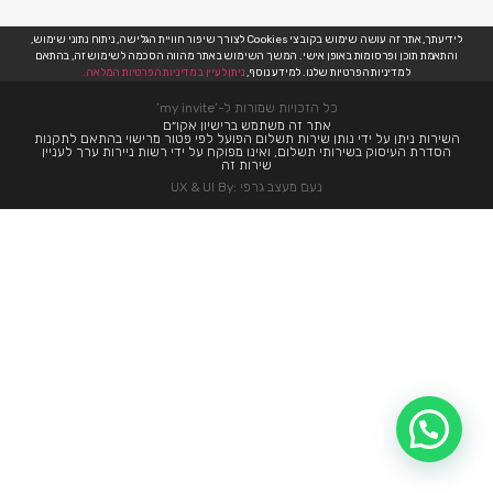
לידיעתך, אתר זה עושה שימוש בקובצי Cookies לצורך שיפור חוויית הגלישה, ניתוח נתוני שימוש,
והתאמת תוכן ופרסומות באופן אישי. המשך השימוש באתר מהווה הסכמה לשימוש זה, בהתאם
למדיניות הפרטיות שלנו. למידע נוסף,
ניתן לעיין במדיניות הפרטיות המלאה.
כל הזכויות שמורות ל-’my invite’
אתר זה משתמש ברישיון אקו״ם
השירות ניתן על ידי נותן שירות תשלום הפועל לפי פטור מרישוי בהתאם לתקנות
הסדרת העיסוק בשירותי תשלום, ואינו מפוקח על ידי רשות ניירות ערך לעניין
שירות זה
נעם מעצב גרפי :UX & UI By