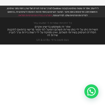
לידיעתך, אתר זה עושה שימוש בקובצי Cookies לצורך שיפור חוויית הגלישה, ניתוח נתוני שימוש,
והתאמת תוכן ופרסומות באופן אישי. המשך השימוש באתר מהווה הסכמה לשימוש זה, בהתאם
למדיניות הפרטיות שלנו. למידע נוסף,
ניתן לעיין במדיניות הפרטיות המלאה.
כל הזכויות שמורות ל-’my invite’
אתר זה משתמש ברישיון אקו״ם
השירות ניתן על ידי נותן שירות תשלום הפועל לפי פטור מרישוי בהתאם לתקנות
הסדרת העיסוק בשירותי תשלום, ואינו מפוקח על ידי רשות ניירות ערך לעניין
שירות זה
נעם מעצב גרפי :UX & UI By