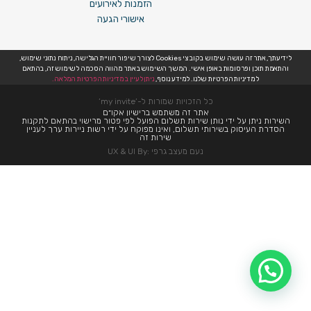
הזמנות לאירועים
אישורי הגעה
לידיעתך, אתר זה עושה שימוש בקובצי Cookies לצורך שיפור חוויית הגלישה, ניתוח נתוני שימוש,
והתאמת תוכן ופרסומות באופן אישי. המשך השימוש באתר מהווה הסכמה לשימוש זה, בהתאם
למדיניות הפרטיות שלנו. למידע נוסף,
ניתן לעיין במדיניות הפרטיות המלאה.
כל הזכויות שמורות ל-’my invite’
אתר זה משתמש ברישיון אקו״ם
השירות ניתן על ידי נותן שירות תשלום הפועל לפי פטור מרישוי בהתאם לתקנות
הסדרת העיסוק בשירותי תשלום, ואינו מפוקח על ידי רשות ניירות ערך לעניין
שירות זה
נעם מעצב גרפי :UX & UI By