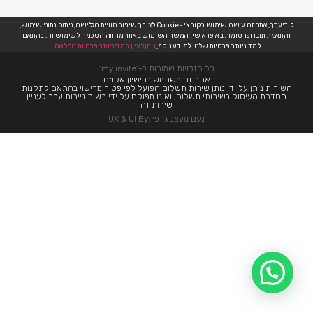
לידיעתך, אתר זה עושה שימוש בקובצי Cookies לצורך שיפור חוויית הגלישה, ניתוח נתוני שימוש,
והתאמת תוכן ופרסומות באופן אישי. המשך השימוש באתר מהווה הסכמה לשימוש זה, בהתאם
למדיניות הפרטיות שלנו. למידע נוסף,
ניתן לעיין במדיניות הפרטיות המלאה.
כל הזכויות שמורות ל-’my invite’
אתר זה משתמש ברישיון אקו״ם
השירות ניתן על ידי נותן שירות תשלום הפועל לפי פטור מרישוי בהתאם לתקנות
הסדרת העיסוק בשירותי תשלום, ואינו מפוקח על ידי רשות ניירות ערך לעניין
שירות זה
נעם מעצב גרפי :UX & UI By