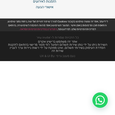
הזמנות לאירועים
אישורי הגעה
לידיעתך, אתר זה עושה שימוש בקובצי Cookies לצורך שיפור חוויית הגלישה, ניתוח נתוני שימוש,
והתאמת תוכן ופרסומות באופן אישי. המשך השימוש באתר מהווה הסכמה לשימוש זה, בהתאם
למדיניות הפרטיות שלנו. למידע נוסף,
ניתן לעיין במדיניות הפרטיות המלאה.
כל הזכויות שמורות ל-’my invite’
אתר זה משתמש ברישיון אקו״ם
השירות ניתן על ידי נותן שירות תשלום הפועל לפי פטור מרישוי בהתאם לתקנות
הסדרת העיסוק בשירותי תשלום, ואינו מפוקח על ידי רשות ניירות ערך לעניין
שירות זה
נעם מעצב גרפי :UX & UI By