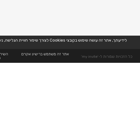
לידיעתך, אתר זה עושה שימוש בקובצי Cookies לצורך שיפור חוויית הגלישה, ניתוח נתוני שימוש, והתאמת תוכן ופרסומות באופן אישי. המשך השימוש באתר מהווה הסכמה לשימוש זה, בהתאם למדיניות הפרטיות שלנו. למידע נוסף,
אתר זה משתמש ברישיון אקו״ם
השירו
כל הזכויות שמורות ל-’my invite’
ה