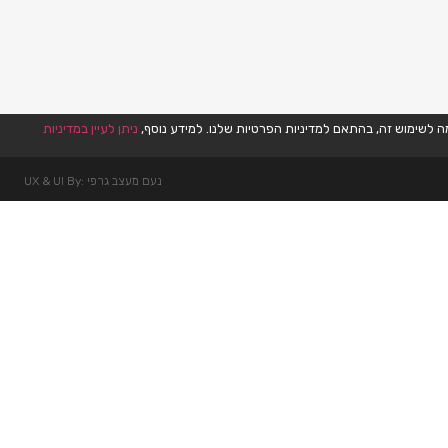
ניתן לעיין במדיניות
נעם מעצב גרפי :UX & UI By