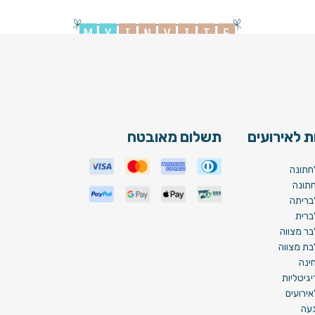
 לאירועים
תשלום מאובטח
חתונה
תונה
בריתה
ברית
בר מצווה
בת מצווה
ינה
גיטליות
ירועים
געה