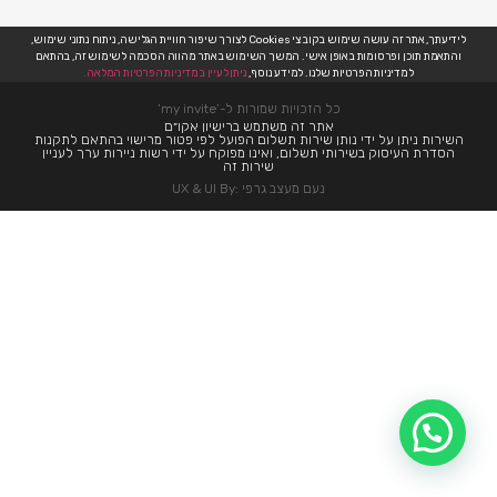
לידיעתך, אתר זה עושה שימוש בקובצי Cookies לצורך שיפור חוויית הגלישה, ניתוח נתוני שימוש,
והתאמת תוכן ופרסומות באופן אישי. המשך השימוש באתר מהווה הסכמה לשימוש זה, בהתאם
למדיניות הפרטיות שלנו. למידע נוסף,
ניתן לעיין במדיניות הפרטיות המלאה.
כל הזכויות שמורות ל-’my invite’
אתר זה משתמש ברישיון אקו״ם
השירות ניתן על ידי נותן שירות תשלום הפועל לפי פטור מרישוי בהתאם לתקנות
הסדרת העיסוק בשירותי תשלום, ואינו מפוקח על ידי רשות ניירות ערך לעניין
שירות זה
נעם מעצב גרפי :UX & UI By