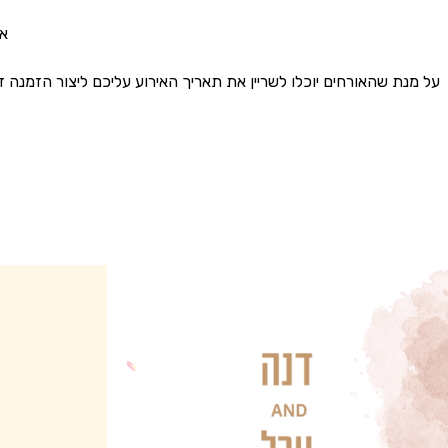
את
על מנת שהאורחים יוכלו לשריין את תאריך האירוע עליכם ליצור הזמנה דיגיטלית דרך האתר שלנו My Invite למלא את כל הפרטים לפי ההוראות באתר . הכל 