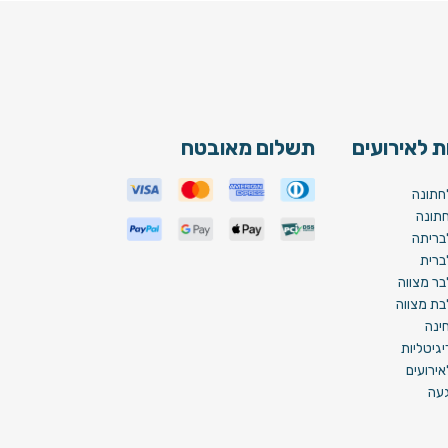
 לאירועים
תשלום מאובטח
חתונה
תונה
בריתה
ברית
בר מצווה
בת מצווה
ינה
גיטליות
ירועים
געה